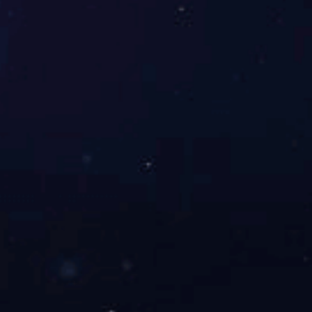
联系方式
留言应用名称：
客户留言
描述：
*
留言内容：
姓名：
性别：
男
女
手机：
电话：
传真：
邮箱：